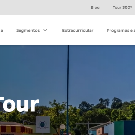
Blog
Tour 360º
la
Segmentos
Extracurricular
Programas e 
Educação Infantil
Ensino Fundamental I
Ensino Fundamental II
Tour
Ver todos
a