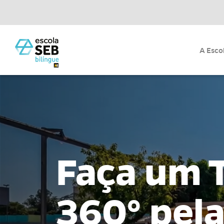
A Esco
Faça um 
360° pel